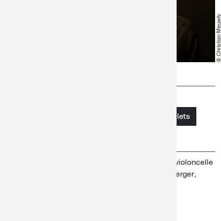
© Christian Meuw
Prix
Billetterie
Prix fixe
Acheter des billets
CHF 10.-
A partir de 7 ans
Lyam Chenaux
, violoncelle
Guillaume Hersperger,
piano