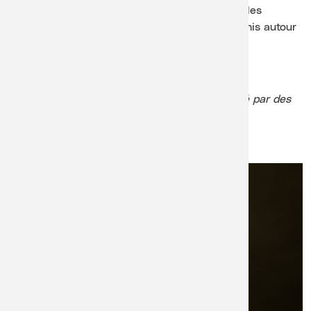
comment naît un violoncelle et dialoguer avec les
enfants. Public, artiste et artisan sont tous réunis autour
d’un même instrument.
Durée : 1h, sans entracte
Chaque événement du Club Junior est encadré par des
professionnels.