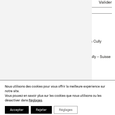
Newsletter
Facebook
Instagram
Lavaux Classic
Festival Lavaux Classic du 17 au 27 juin 2027 à Cully
Contact
Côté Lac – Pl. de la Salle Davel 3 – CP 105 – 1096 Cully – Suisse
+41 21 311 02 29
info@lavauxclassic.ch
Dossiers d'artistes
Nous utilisons des cookies pour vous offrir la meilleure expérience sur
Merci d’envoyer vos dossiers, biographies, liens et médias sur
notre site.
artistes@lavauxclassic.ch
Vous pouvez en savoir plus sur les cookies que nous utilisons ou les
désactiver dans
Réglages
.
© 2026 Lavaux Classic
Photos 2026: Shannon Guerrico • Graphisme : Mary & Jo • Réalisation web : Ergopix
Accepter
Rejeter
Réglages
Sàrl