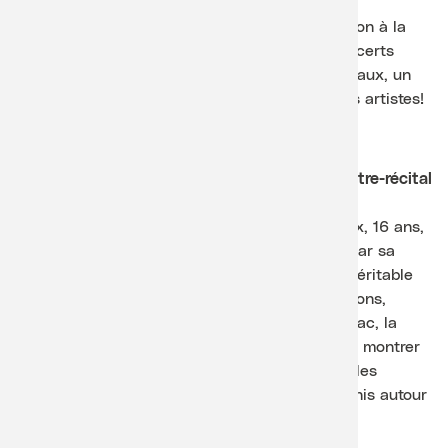
Les activités comprennent des ateliers d’initiation à la
musique, des événements découverte, des concerts
adaptés aux plus jeunes, des spectacles musicaux, un
jury «jeune public» et des rencontres de jeunes artistes!
Evénements 2026
Samedi 20 juin, 13h30, Temple, Cully – Rencontre-récital
de violoncelle avec Lyam Chenaux
Une rencontre qui peut marquer: Lyam Chenaux, 16 ans,
jeune virtuose vaudois révélé au grand public par sa
victoire dans l’émission « Prodiges », offre un véritable
petit récital. Ensuite, place à l’échange : questions,
démonstrations, confidences sur le travail, le trac, la
passion. Un luthier est aussi de l’aventure pour montrer
comment naît un violoncelle et dialoguer avec les
enfants. Public, artiste et artisan sont tous réunis autour
d’un même instrument.
Durée : 1h, sans entracte
Acheter des billets