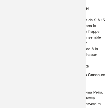
Dimanche 21 juin, 13h, Salle Davel, Cully – Atelier
percussions avec Duo Flumen
Un atelier à vivre avec énergie, pour 25 enfants de 9 à 15
ans: avec le Duo Flumen, les enfants entrent dans la
musique par le corps, la voix et la pulsation. On frappe,
on écoute, on répond, on construit un rythme ensemble
et l’on découvre comment un groupe devient un
“orchestre” en quelques minutes. Une expérience à la
fois musicale, ludique et très pédagogique où chacun
trouve sa place.
Durée : 1h30, sans entracte
Acheter des billets
Samedi 27 juin, 11h, Temple, Cully – Lauréats du Concours
de piano Lavaux Classic 2025 (cat. <12 ans)
Deux jeunes pianistes passionnés et déjà
impressionnants : Viktor Aloshyn (élève de Zulema Peña,
Conservatoire de Vevey-Montreux-Riviera) et Alexey
Smirnov-Tonn (élève de Magali Bourquin, Conservatoire