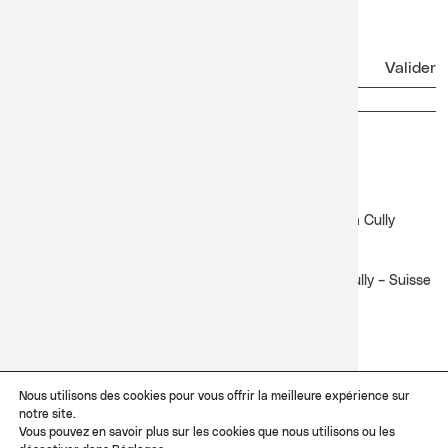
Newsletter
Facebook
Instagram
Lavaux Classic
Festival Lavaux Classic du 17 au 27 juin 2027 à Cully
Contact
Côté Lac – Pl. de la Salle Davel 3 – CP 105 – 1096 Cully – Suisse
+41 21 311 02 29
info@lavauxclassic.ch
Dossiers d'artistes
Nous utilisons des cookies pour vous offrir la meilleure expérience sur
Merci d’envoyer vos dossiers, biographies, liens et médias sur
notre site.
artistes@lavauxclassic.ch
Vous pouvez en savoir plus sur les cookies que nous utilisons ou les