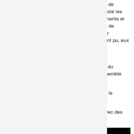
époustouflé le public lors de la dernière édition de
Lavaux Classic. Dans cet atelier, Samuel a dévoilé les
secrets des percussions, des instruments fascinants et
variés et proposé une démonstration live pleine de
rythme et d’énergie avant de passer à un atelier
participatif de
body percussions
. Les enfants ont pu, eux
aussi, devenir des musiciens à part entière.
Mini récital de piano et concert à 8 mains
Deux mini concerts avec Elisa D’Urzo, lauréate du
concours de piano 2023 en catégorie A et l’ensemble
octOpus pour un concert à huit mains.
Trio Pifano et le comédien Grégory Thonney
ou la
réinvention de l’histoire familiale de Mozart.
Atelier « Apprends la direction d’orchestre »
avec des
musiciennes et musiciens confirmés.