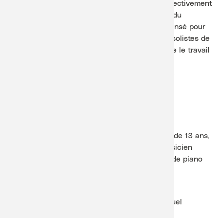
de Lausanne), maintenant âgés tous deux respectivement
de 13 et 11 ans, 1ers Prix ex æquo Catégorie A du
Concours Lavaux Classic 2025. Un concert pensé pour
que les plus jeunes puissent s’identifier à des solistes de
leur âge, les rencontrer et sentir de près ce que le travail
et la joie de jouer peuvent produire.
Durée : 45′, sans entracte
Acheter des billets
Evénements passés
Récital de piano avec Alexandre Resende
Le récital d’Alexandre Resende, jeune pianiste de 13 ans,
a été une occasion unique de découvrir un musicien
talentueux et prometteur, lauréat du concours de piano
de la dernière édition de Lavaux Classic.
Atelier percussions avec Samuel Gogniat
Cette activité a été animée par le prodige Samuel
Gogniat, artiste aux talents multiples qui avait