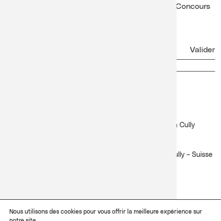
Récital de Sarah Strohm, lors de sa victoire au Concours
de Genève 2025
Newsletter
Facebook
Instagram
Lavaux Classic
Festival Lavaux Classic du 17 au 27 juin 2027 à Cully
Contact
Côté Lac – Pl. de la Salle Davel 3 – CP 105 – 1096 Cully – Suisse
+41 21 311 02 29
info@lavauxclassic.ch
Dossiers d'artistes
Nous utilisons des cookies pour vous offrir la meilleure expérience sur
Merci d’envoyer vos dossiers, biographies, liens et médias sur
notre site.