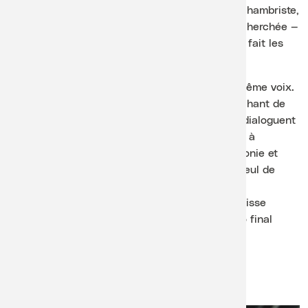
A ses côtés, la pianiste Lidija Bizjak — grande chambriste,
pédagogue au CNSM de Paris et partenaire recherchée —
offre ce mélange de souffle et de précision qui fait les
duos durables.
Le programme suit les métamorphoses d’une même voix.
Schubert ouvre ce voyage avec l’
Arpeggione
, chant de
velours et de clair-obscur, où le piano et l’alto dialoguent
d’égal à égal. Bach, transcrit pour alto, ramène à
l’essentiel : une ligne seule, capable de polyphonie et
d’élan. Après la pause, le Capriccio pour alto seul de
Vieuxtemps concentre toute l’attention.
Puis Chostakovitch, dans sa dernière sonate, laisse
affleurer l’ironie et la gravité, jusqu’à un Adagio final
suspendu.