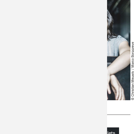
© Christian Meuwly / Marco Borgg
Prix
Billetterie
Plein tarif et AVS
Acheter des billets