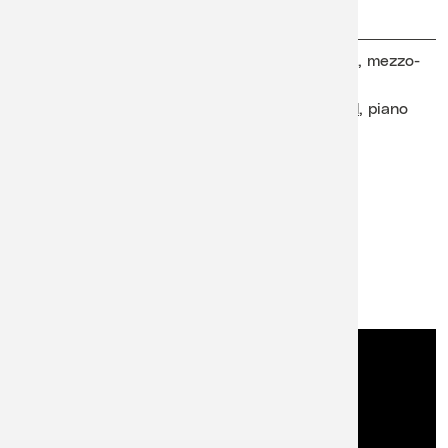
Durée : 1h30, entracte
Karine Deshayes
, mezzo-
compris
soprano
35′ / entracte 20′ / 35′
Philippe Cassard
, piano
Les portes ouvrent 30
minutes avant le concert
Accès PMR : se renseigner
auprès du bureau du
festival,
info@lavauxclassic.ch