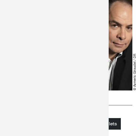
© Aymeric Giraudel /
Prix
Billetterie
Plein tarif et AVS
Acheter des billets
Catégorie 1 : CHF 60.-