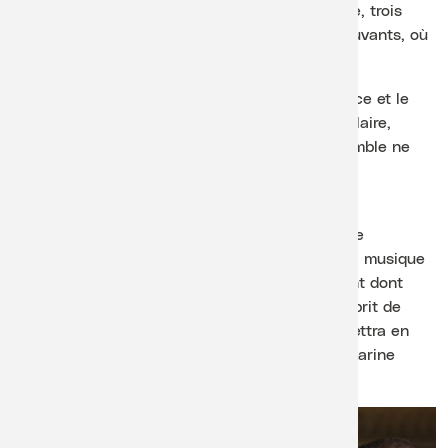
puis Ravel ouvre l’imaginaire avec Shéhérazade, trois
poèmes comme trois tableaux, sensuels et mouvants, où
le rêve devient couleur.
Après l’entracte, Gounod laisse affleurer la grâce et le
théâtre, avant cinq sommets de Duparc. Baudelaire,
l’extase, le clair-obscur, et cette phrase qui semble ne
jamais finir de respirer.
Au piano, Philippe Cassard est bien plus qu’un
accompagnateur : pianiste hors pair, chambriste
passionné du chant, érudit qui aime raconter la musique
(à la radio comme dans ses livres), et bon vivant dont
l’élégance naturelle convient idéalement à l’esprit de
Lavaux. Son art du relief et de la respiration mettra en
valeur, avec tact, la présence et la palette de Karine
Deshayes.