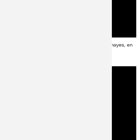
Shéhérazade de Maurice Ravel par Karine Deshayes, en
version orchestrale