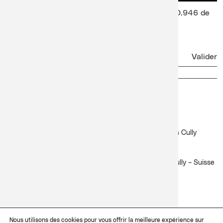
Philippe Cassard interprète le Klavierstuck n°1 D.946 de
Franz Schubert
Newsletter
Facebook
Instagram
Lavaux Classic
Festival Lavaux Classic du 17 au 27 juin 2027 à Cully
Contact
Côté Lac – Pl. de la Salle Davel 3 – CP 105 – 1096 Cully – Suisse
+41 21 311 02 29
info@lavauxclassic.ch
Dossiers d'artistes
Nous utilisons des cookies pour vous offrir la meilleure expérience sur